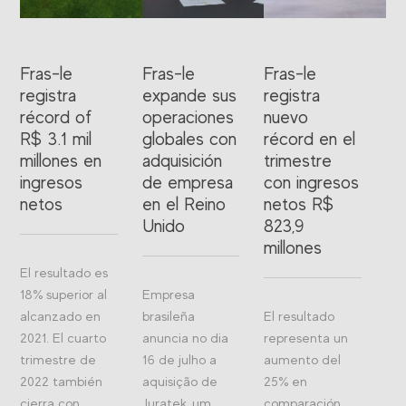
Fras-le
Fras-le
Fras-le
registra
expande sus
registra
récord of
operaciones
nuevo
R$ 3.1 mil
globales con
récord en el
millones en
adquisición
trimestre
ingresos
de empresa
con ingresos
netos
en el Reino
netos R$
Unido
823,9
millones
El resultado es
18% superior al
Empresa
alcanzado en
brasileña
El resultado
2021. El cuarto
anuncia no dia
representa un
trimestre de
16 de julho a
aumento del
2022 también
aquisição de
25% en
cierra con
Juratek, um
comparación