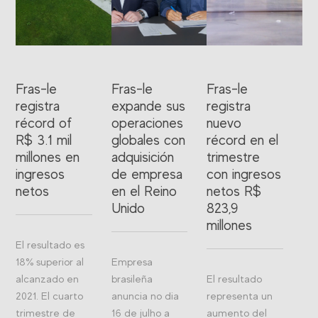
Fras-le
Fras-le
Fras-le
registra
expande sus
registra
récord of
operaciones
nuevo
R$ 3.1 mil
globales con
récord en el
millones en
adquisición
trimestre
ingresos
de empresa
con ingresos
netos
en el Reino
netos R$
Unido
823,9
millones
El resultado es
18% superior al
Empresa
alcanzado en
brasileña
El resultado
2021. El cuarto
anuncia no dia
representa un
trimestre de
16 de julho a
aumento del