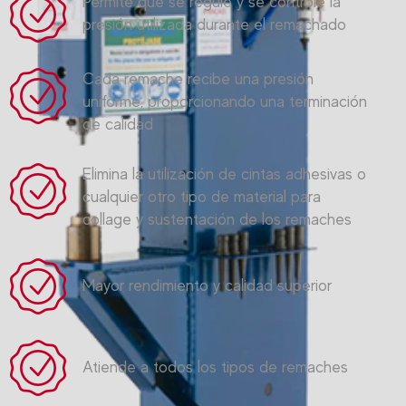
Permite que se regule y se controle la
presión utilizada durante el remachado
Cada remache recibe una presión
uniforme, proporcionando una terminación
de calidad
Elimina la utilización de cintas adhesivas o
cualquier otro tipo de material para
collage y sustentación de los remaches
Mayor rendimiento y calidad superior
Atiende a todos los tipos de remaches