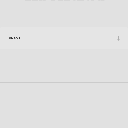
VER EN EL MAPA
Fras-le Andina
BRASIL
(+56 9) 7698 0093
frasandina@fras-le.com;
sebastian.reyes@fras-le.com
VER EN EL MAPA