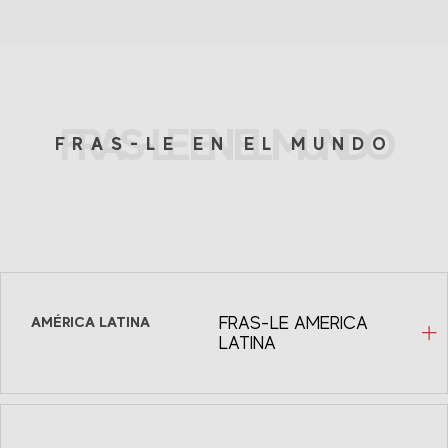
FRAS-LE EN EL MUNDO
FRAS-LE EN EL MUNDO
AMÉRICA LATINA
FRAS-LE AMERICA
LATINA
Fras-le México
Avenida Homero, 1804 INT 504