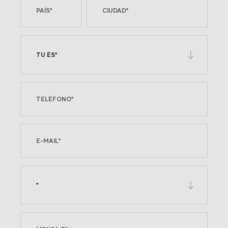
TU ÉS*
*