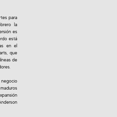
rtes para
brero la
ersión es
erdo está
das en el
arts, que
líneas de
dores.
l negocio
 maduros
expansión
 Anderson