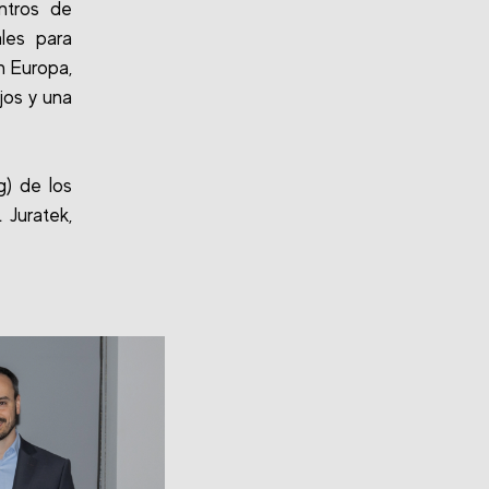
ntros de
ales para
n Europa,
jos y una
g) de los
 Juratek,