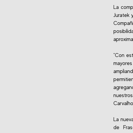
La comp
Juratek 
Compañí
posibil
aproxima
"Con est
mayores 
ampliand
permiti
agregand
nuestro
Carvalho
La nueva
de Fras