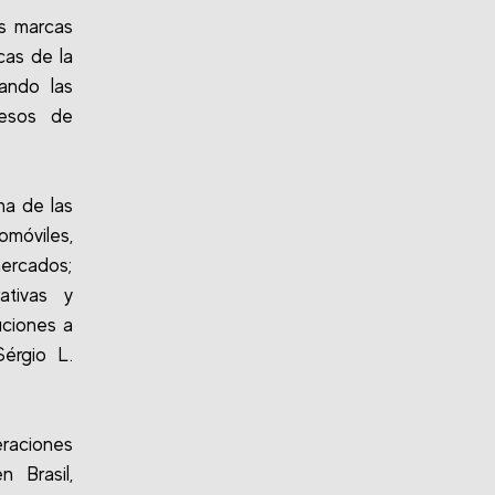
s marcas
cas de la
ando las
resos de
na de las
omóviles,
mercados;
ativas y
uciones a
érgio L.
eraciones
 Brasil,