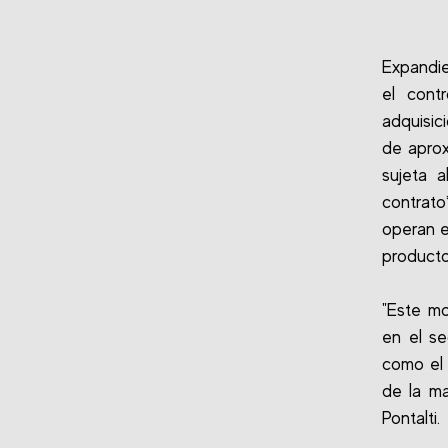
Expandie
el cont
adquisic
de aprox
sujeta a
contrato
operan e
producto
"Este mo
en el s
como el 
de la ma
Pontalti.