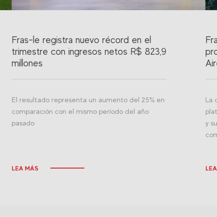
Fras-le registra nuevo récord en el
Fr
trimestre con ingresos netos R$ 823,9
pr
millones
Ai
El resultado representa un aumento del 25% en
La 
comparación con el mismo período del año
pla
pasado
y s
com
LEA MÁS
LEA