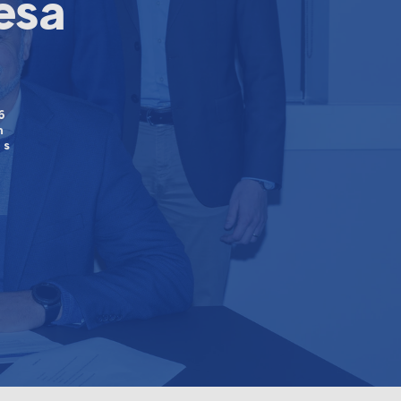
esa
6
m
as