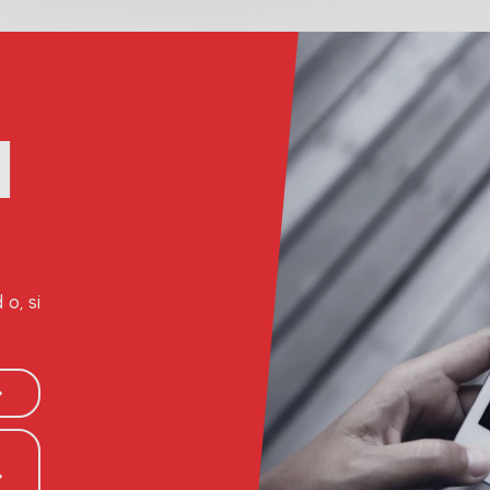
l
o, si