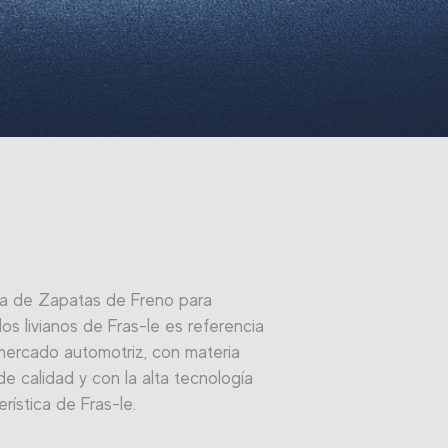
ea de Zapatas de Freno para
los livianos de Fras-le es referencia
mercado automotriz, con materia
de calidad y con la alta tecnología
erística de Fras-le.