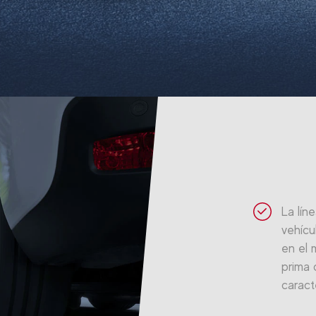
La lín
vehícu
en el 
prima 
caract