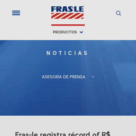
;
PRODUCTOS
NOTICIAS
ASESORÍA DE PRENSA
Froés, Berlato
Porto Alegre, RS, Brasil
Associadas
+55 (51) 3388-6847
Gladis Berlato
gladis@froesberlato.com.br
Fras-le registra récord of R$