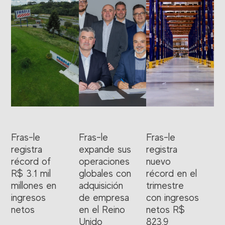
Fras-le
Fras-le
Fras-le
registra
expande sus
registra
récord of
operaciones
nuevo
R$ 3.1 mil
globales con
récord en el
millones en
adquisición
trimestre
ingresos
de empresa
con ingresos
netos
en el Reino
netos R$
Unido
823,9