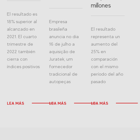
millones
El resultado es
18% superior al
Empresa
alcanzado en
brasileña
El resultado
2021. El cuarto
anuncia no dia
representa un
trimestre de
16 de julho a
aumento del
2022 también
aquisição de
25% en
cierra con
Juratek, um
comparación
índices positivos
fornecedor
con el mismo
tradicional de
período del año
autopeças
pasado
LEA MÁS
LEA MÁS
LEA MÁS