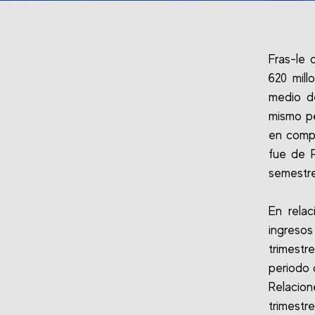
Fras-le 
620 mill
medio d
mismo pe
en compa
fue de 
semestre
En relac
ingreso
trimestr
periodo 
Relacion
trimestr