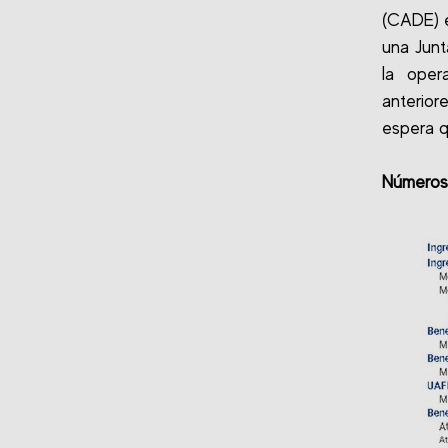
(CADE) e
una Junt
la oper
anterio
espera q
Números 