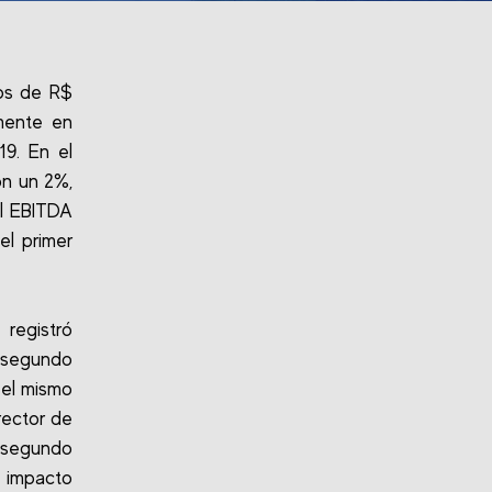
tos de R$
lmente en
9. En el
on un 2%,
El EBITDA
l primer
 registró
 segundo
 el mismo
rector de
l segundo
l impacto