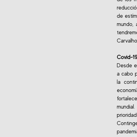
reducció
de estím
mundo, 
tendremo
Carvalho
Covid-1
Desde el
a cabo p
la cont
economí
fortalec
mundial
priorid
Conting
pandemia