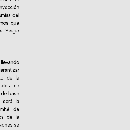
inyección
omías del
emos que
e, Sérgio
 llevando
arantizar
to de la
cados en
s de base
 será la
omité de
os de la
siones se