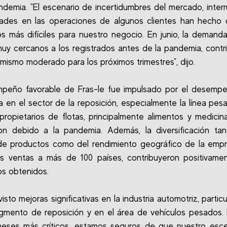
ndemia. "El escenario de incertidumbres del mercado, inter
ltades en las operaciones de algunos clientes han hecho
s más difíciles para nuestro negocio. En junio, la demand
muy cercanos a los registrados antes de la pandemia, cont
imismo moderado para los próximos trimestres", dijo.
mpeño favorable de Fras-le fue impulsado por el desempe
 en el sector de la reposición, especialmente la línea pesa
propietarios de flotas, principalmente alimentos y medicin
on debido a la pandemia. Además, la diversificación ta
de productos como del rendimiento geográfico de la empr
us ventas a más de 100 países, contribuyeron positivame
os obtenidos.
isto mejoras significativas en la industria automotriz, partic
gmento de reposición y en el área de vehículos pesados
meses más críticos, estamos seguros de que nuestro esce