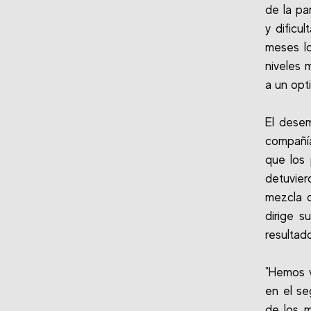
de la pa
y dificu
meses lo
niveles 
a un opt
El dese
compañía
que los 
detuvier
mezcla 
dirige s
resultad
"Hemos v
en el se
de los 