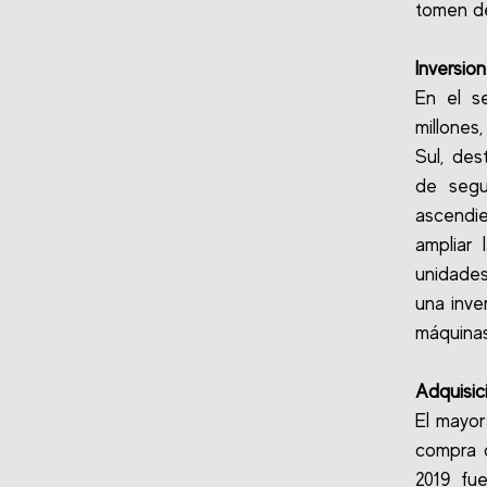
tomen de
Inversio
En el s
millones
Sul, des
de segu
ascendie
ampliar 
unidades
una inve
máquinas
Adquisic
El mayor
compra d
2019 fu