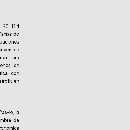
 R$ 11,4
Caxias do
cuaciones
nversión
aron para
siones en
rica, con
trofit en
as-le, la
iembre de
conómica