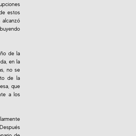
rupciones
 de estos
a alcanzó
ribuyendo
ño de la
da, en la
as, no se
nto de la
esa, que
nte a los
ularmente
. Después
nario de