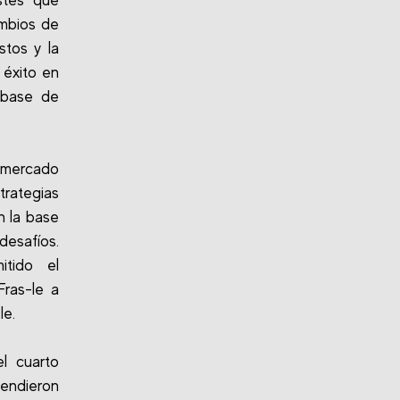
stes que
ambios de
stos y la
 éxito en
 base de
 mercado
trategias
n la base
desafíos.
itido el
Fras-le a
le.
l cuarto
cendieron