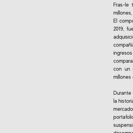
Fras-le
millones
El compo
2019, fu
adquisic
compañí
ingreso
comparac
con un 
millones
Durante 
la histo
mercado
portafo
suspens