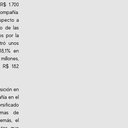
R$ 1.700
compañía.
especto a
vo de las
os por la
tró unos
18,1% en
millones,
n R$ 182
sición en
ñía en el
sificado
temas de
emás, el