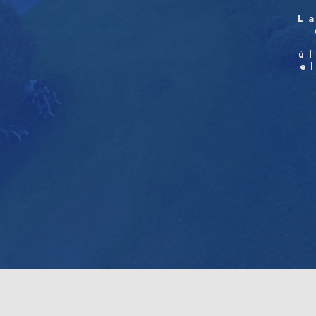
L
ú
e