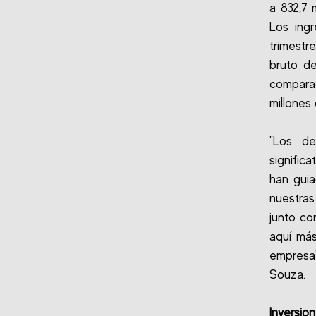
a 832,7 
Los ing
trimestr
bruto de
compara
millones
"Los de
signific
han guia
nuestras
junto co
aquí más
empresa"
Souza.
Inversio