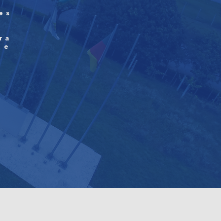
es
a
s
ra
de