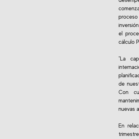
desempe
comenzar
proceso 
inversió
el proc
cálculo 
"La cap
internac
planific
de nuest
Con cui
mantenim
nuevas a
En rela
trimestr