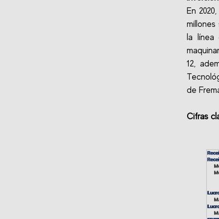
En 2020,
millones
la línea
maquinar
12, ade
Tecnológ
de Frema
Cifras cl