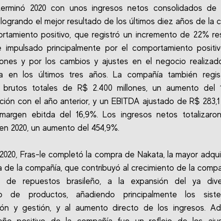
 terminó 2020 con unos ingresos netos consolidados de 
, logrando el mejor resultado de los últimos diez años de la 
rtamiento positivo, que registró un incremento de 22% r
e impulsado principalmente por el comportamiento positi
iones y por los cambios y ajustes en el negocio realizad
a en los últimos tres años. La compañía también regis
s brutos totales de R$ 2.400 millones, un aumento del 
ión con el año anterior, y un EBITDA ajustado de R$ 283,1 
margen ebitda del 16,9%. Los ingresos netos totalizaro
 en 2020, un aumento del 454,9%.
2020, Fras-le completó la compra de Nakata, la mayor adqui
ria de la compañía, que contribuyó al crecimiento de la compa
 de repuestos brasileño, a la expansión del ya diver
lio de productos, añadiendo principalmente los sis
ión y gestión, y al aumento directo de los ingresos. Ad