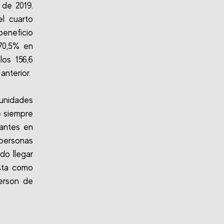
 de 2019.
l cuarto
beneficio
 70,5% en
os 156,6
anterior.
unidades
e siempre
tantes en
 personas
do llegar
usta como
merson de