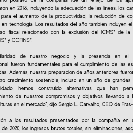
ño positivo de la compañía fue un reflejo de los aju
on en 2018, incluyendo la adecuación de las líneas, los c
para el aumento de la productividad, la reducción de co
n en tecnología. Los resultados del año también incluyen el
eso fiscal relacionado con la exclusión del ICMS* de la
PIS* y COFINS*.
ilaridad de nuestro negocio y la presencia en el
ional fueron fundamentales para el cumplimiento de las es
adas. Además, nuestra preparación de años anteriores fuero
ro crecimiento sostenible, incluso en un año de grandes 
dado, hemos construido alternativas que han perm
iento de nuestros compromisos y objetivos, llevando a 
lturas en el mercado", dijo Sergio L. Carvalho, CEO de Fras-
ción a los resultados presentados por la compañía en e
e de 2020, los ingresos brutos totales, sin eliminaciones, as