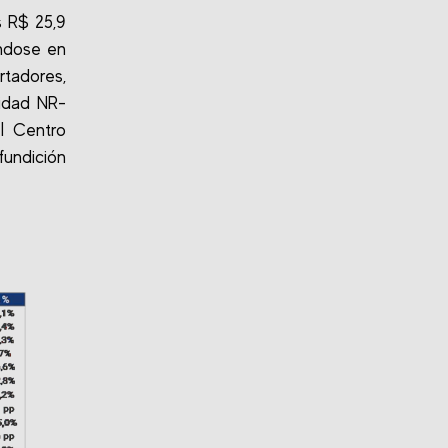
s R$ 25,9
ándose en
rtadores,
ridad NR-
l Centro
fundición