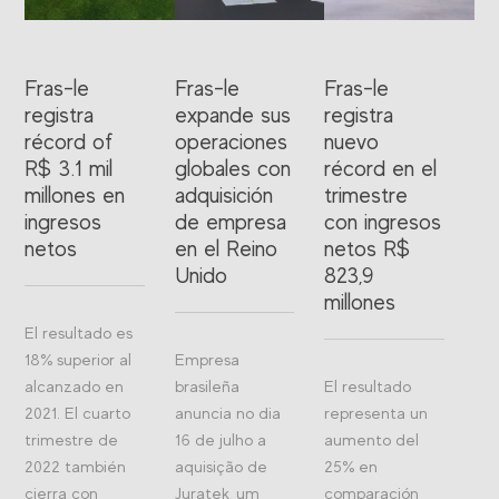
Fras-le
Fras-le
Fras-le
registra
expande sus
registra
récord of
operaciones
nuevo
R$ 3.1 mil
globales con
récord en el
millones en
adquisición
trimestre
ingresos
de empresa
con ingresos
netos
en el Reino
netos R$
Unido
823,9
millones
El resultado es
18% superior al
Empresa
alcanzado en
brasileña
El resultado
2021. El cuarto
anuncia no dia
representa un
trimestre de
16 de julho a
aumento del
2022 también
aquisição de
25% en
cierra con
Juratek, um
comparación