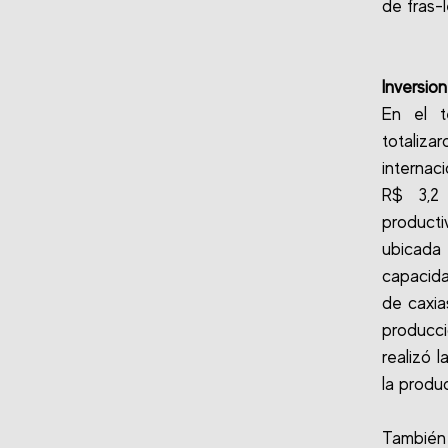
de fras-
Inversio
En el t
totaliz
internac
R$ 3,2 
producti
ubicada 
capacida
de caxia
producci
realizó 
la produ
También 