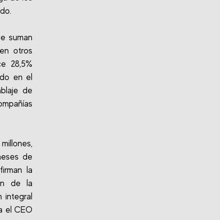
ado.
que suman
en otros
ce 28,5%
ado en el
mblaje de
ompañías
millones,
meses de
firman la
ón de la
 integral
ya el CEO