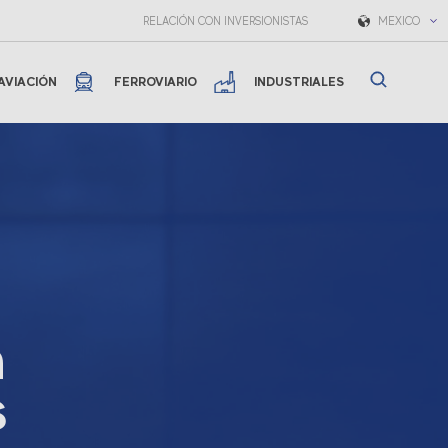
RELACIÓN CON INVERSIONISTAS
MEXICO
AVIACIÓN
FERROVIARIO
INDUSTRIALES
n
s