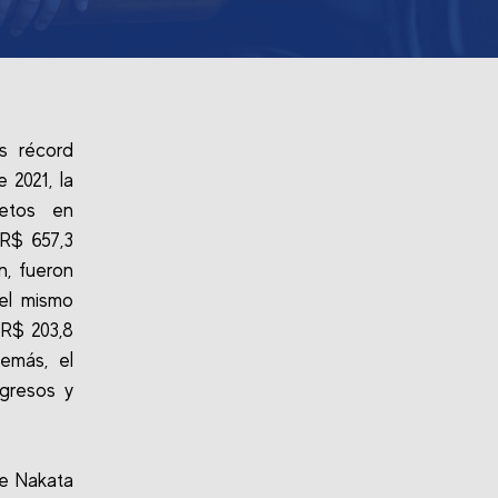
s récord
 2021, la
etos en
R$ 657,3
n, fueron
el mismo
 R$ 203,8
emás, el
ngresos y
de Nakata