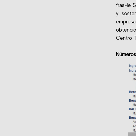
fras-le 
y soste
empresa
obtenció
Centro T
Números