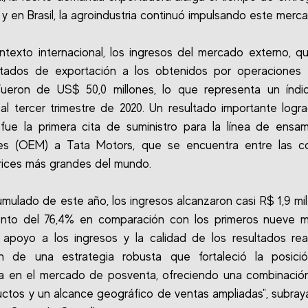
 y en Brasil, la agroindustria continuó impulsando este merc
ntexto internacional, los ingresos del mercado externo, 
ultados de exportación a los obtenidos por operaciones 
 fueron de US$ 50,0 millones, lo que representa un índi
 al tercer trimestre de 2020. Un resultado importante logr
fue la primera cita de suministro para la línea de ensa
es (OEM) a Tata Motors, que se encuentra entre las c
ices más grandes del mundo.
umulado de este año, los ingresos alcanzaron casi R$ 1,9 mil 
nto del 76,4% en comparación con los primeros nueve 
l apoyo a los ingresos y la calidad de los resultados rea
ón de una estrategia robusta que fortaleció la posici
 en el mercado de posventa, ofreciendo una combinación
ctos y un alcance geográfico de ventas ampliadas", subra