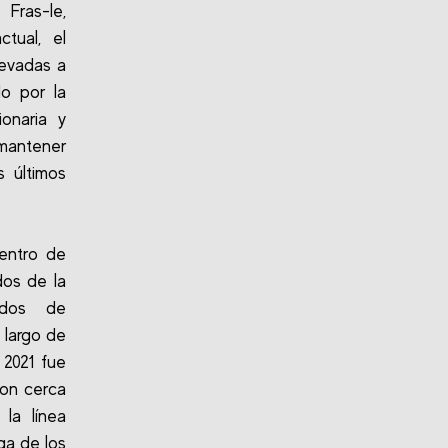
Fras-le,
tual, el
levadas a
do por la
ionaria y
mantener
s últimos
entro de
dos de la
ados de
 largo de
 2021 fue
ron cerca
la línea
ga de los