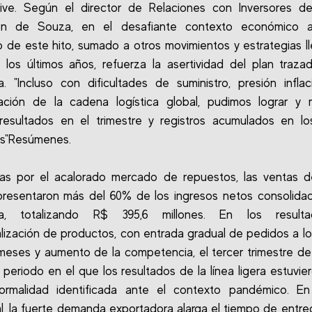
ive. Según el director de Relaciones con Inversores de 
n de Souza, en el desafiante contexto económico ac
o de este hito, sumado a otros movimientos y estrategias l
los últimos años, refuerza la asertividad del plan traza
. "Incluso con dificultades de suministro, presión inflac
eación de la cadena logística global, pudimos lograr y 
esultados en el trimestre y registros acumulados en lo
es"Resúmenes.
das por el acalorado mercado de repuestos, las ventas d
epresentaron más del 60% de los ingresos netos consolida
ía, totalizando R$ 395,6 millones. En los result
lización de productos, con entrada gradual de pedidos a lo
 meses y aumento de la competencia, el tercer trimestre de
r periodo en el que los resultados de la línea ligera estuvie
ormalidad identificada ante el contexto pandémico. En 
l, la fuerte demanda exportadora alarga el tiempo de entre