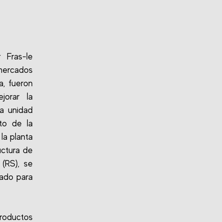
 Fras-le
mercados
a, fueron
jorar la
na unidad
nto de la
la planta
uctura de
 (RS), se
zado para
productos