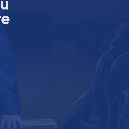
su
re