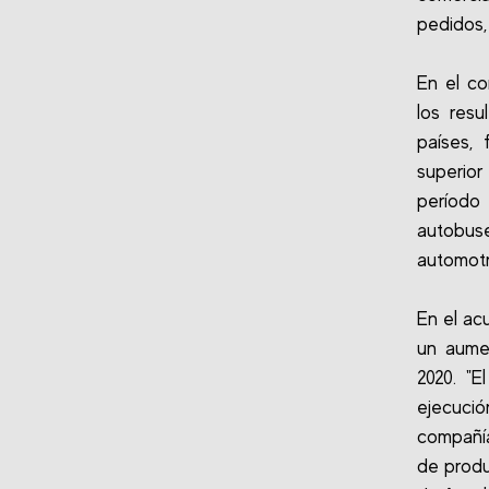
pedidos,
En el co
los res
países,
superior
período 
autobus
automotr
En el ac
un aume
2020. "E
ejecuci
compañía
de produ