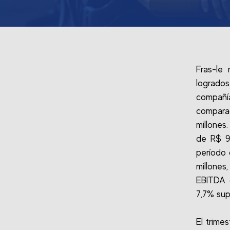
Fras-le
logrados
compañ
compara
millones
de R$ 9
período 
millone
EBITDA d
7,7% supe
El trime