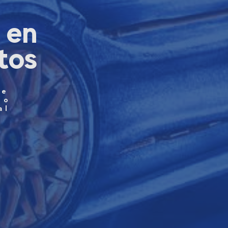
 en
tos
de
do
al