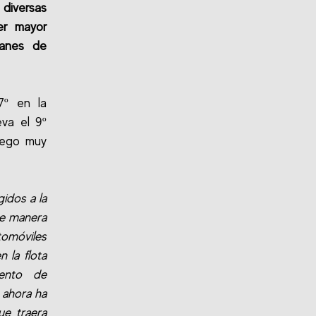
diversas
er mayor
lanes de
7º en la
eva el 9º
llego muy
idos a la
de manera
utomóviles
 la flota
ento de
 ahora ha
ue traera