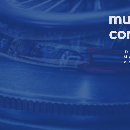
mu
co
D
M
e