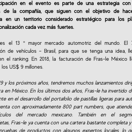
icipación en el evento es parte de una estrategia con 
s de la compañía, que siguen con el objetivo de hac
ia en un territorio considerado estratégico para los p
ionalización cada vez más fuertes.
es el 13 º mayor mercado automotriz del mundo. El 
ón de vehículos – Brasil, para que se tenga una idea, ll
n el ranking. En 2018, la facturación de Fras-le México 
 los US$ 9 millones.
19 y los próximos años, tendremos muchos lanzamientos dirig
gera en México. En los últimos dos años, Fras-le ha invertido 
te en el desarrollo del portafolio de pastillas ligeras para a
enta con aproximadamente 800 part numbers, que atienden
ículos del mercado mexicano. También en el segm
etas, Fras-le ya cuenta con una cartera bastante completa y
 pruebas de productos con algunos expertos locales, lo q