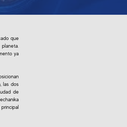
rcado que
planeta.
gmento ya
osicionan
, las dos
Ciudad de
echanika
principal