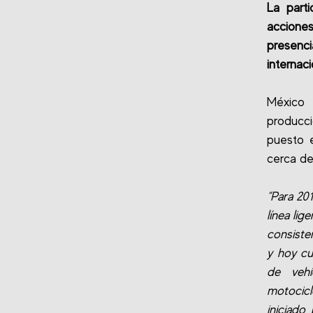
La part
accione
presenc
internac
México 
producci
puesto e
cerca de
“Para 20
línea li
consisten
y hoy cu
de veh
motocicl
iniciado