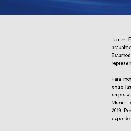
Juntas, 
actualm
Estamos 
represen
Para mos
entre la
empresas
México 
2019. Re
expo de 