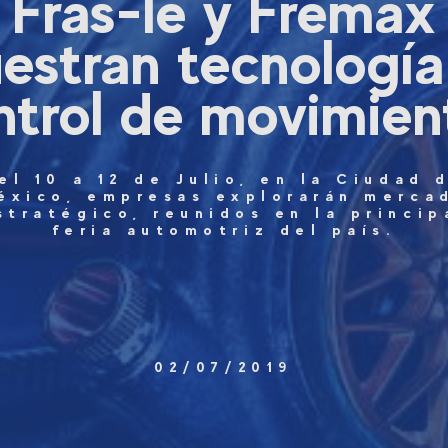
Fras-le y Fremax
estran tecnología
ntrol de movimien
el 10 a 12 de Julio, en la Ciudad 
éxico, empresas explorarán merca
stratégico, reunidos en la princip
feria automotriz del país.
02/07/2019