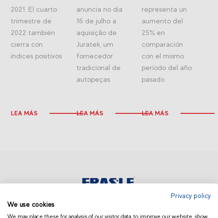
2021. El cuarto
anuncia no dia
representa un
trimestre de
16 de julho a
aumento del
2022 también
aquisição de
25% en
cierra con
Juratek, um
comparación
índices positivos
fornecedor
con el mismo
tradicional de
período del año
autopeças
pasado
LEA MÁS
LEA MÁS
LEA MÁS
Privacy policy
We use cookies
MEXICO
We may place these for analysis of our visitor data, to improve our website, show