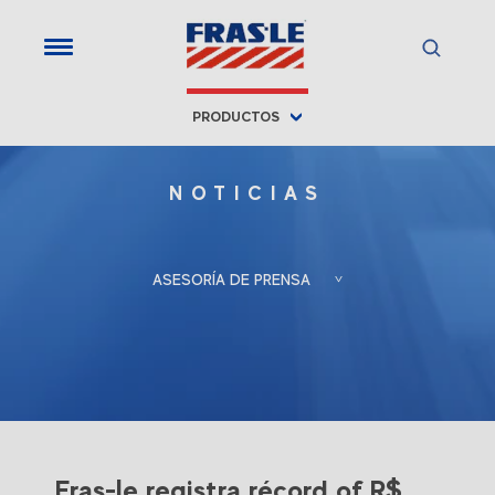
;
PRODUCTOS
NOTICIAS
ASESORÍA DE PRENSA
Froés, Berlato
Porto Alegre, RS, Brasil
Associadas
+55 (51) 3388-6847
Gladis Berlato
gladis@froesberlato.com.br
Fras-le registra récord of R$